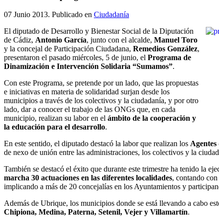
07 Junio 2013
. Publicado en
Ciudadanía
El diputado de Desarrollo y Bienestar Social de la Diputación
de Cádiz,
Antonio García
, junto con el alcalde,
Manuel Toro
y la concejal de Participación Ciudadana,
Remedios González
,
presentaron el pasado miércoles, 5 de junio, el
Programa de
Dinamización e Intervención Solidaria “Sumamos”
.
Con este Programa, se pretende por un lado, que las propuestas
e iniciativas en materia de solidaridad surjan desde los
municipios a través de los colectivos y la ciudadanía, y por otro
lado, dar a conocer el trabajo de las ONGs que, en cada
municipio, realizan su labor en el
ámbito de la cooperación y
la educación para el desarrollo
.
En este sentido, el diputado destacó la labor que realizan los
Agentes
de nexo de unión entre las administraciones, los colectivos y la ciudad
También se destacó el éxito que durante este trimestre ha tenido la ej
marcha 30 actuaciones en las diferentes localidades
, contando con
implicando a más de 20 concejalías en los Ayuntamientos y participan
Además de Ubrique, los municipios donde se está llevando a cabo es
Chipiona, Medina, Paterna, Setenil, Vejer y Villamartín
.