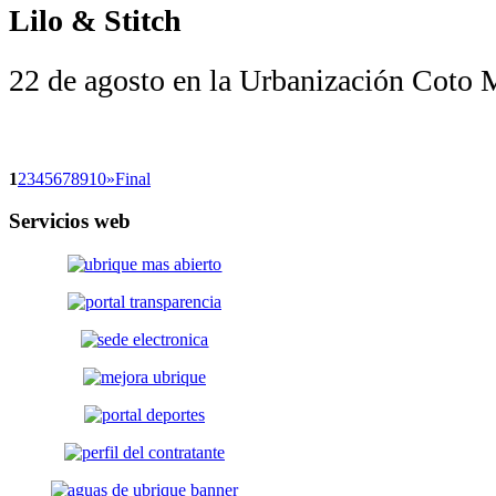
Lilo & Stitch
22 de agosto en la Urbanización Coto 
1
2
3
4
5
6
7
8
9
10
»
Final
Servicios
web