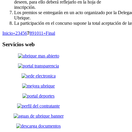
deseen, para ello deberá reflejarlo en la hoja de
inscripción.
Los premios se entregarán en un acto organizado por la Delega
Ubrique.
La participación en el concurso supone la total aceptación de las
Inicio
«
2
3
4
5
6
7
8
9
10
11
»
Final
Servicios
web