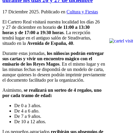
durante los días 26 y 27 de diciembre
17 Diciembre 2025
. Publicado en
Cultura y Fiestas
El Cartero Real visitará nuestra localidad los días 26
y 27 de diciembre en horario
de 11:00 a 13:30
horas y de 17:00 a 19:30 horas
. La recepción
tendrá lugar en el antiguo salón de Stradivarius,
situado en la
Avenida de España, 40
.
Durante estas jornadas,
los niños/as podrán entregar
sus cartas y vivir un encuentro mágico con el
emisario de los Reyes Magos
. En el mismo lugar y en
las mismas fechas se dispondrá de un modelo de carta,
aunque quienes lo deseen podrán imprimir previamente
el documento facilitado por la organización.
Asimismo,
se realizará un sorteo de 4 regalos, uno
por cada tramo de edad:
De 0 a 3 años.
De 4 a 6 año.
De 7 a 9 años.
De 10 a 12 años.
Los pequeños agraciados
recibirán sus obsequios de