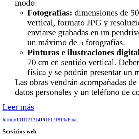
modo:
Fotografías:
dimensiones de 50
vertical, formato JPG y resoluc
enviarse grabadas en un pendriv
un máximo de 5 fotografías.
Pinturas e ilustraciones digita
70 cm en sentido vertical. Debe
física y se podrán presentar un
Las obras vendrán acompañadas de u
datos personales y un teléfono de c
Leer más
Inicio
«
10
11
12
13
14
15
16
17
18
19
»
Final
Servicios
web