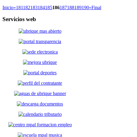
Inicio
«
181
182
183
184
185
186
187
188
189
190
»
Final
Servicios
web