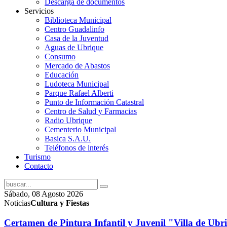
Descarga de documentos
Servicios
Biblioteca Municipal
Centro Guadalinfo
Casa de la Juventud
Aguas de Ubrique
Consumo
Mercado de Abastos
Educación
Ludoteca Municipal
Parque Rafael Alberti
Punto de Información Catastral
Centro de Salud y Farmacias
Radio Ubrique
Cementerio Municipal
Basica S.A.U.
Teléfonos de interés
Turismo
Contacto
Sábado, 08 Agosto 2026
Noticias
Cultura y Fiestas
Certamen de Pintura Infantil y Juvenil "Villa de Ub