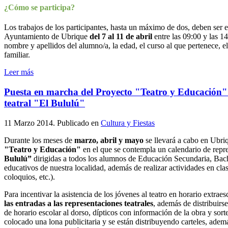
¿Cómo se participa?
Los trabajos de los participantes, hasta un máximo de dos, deben ser 
Ayuntamiento de Ubrique
del 7 al 11 de abril
entre las 09:00 y las 14
nombre y apellidos del alumno/a, la edad, el curso al que pertenece, e
familiar.
Leer más
Puesta en marcha del Proyecto "Teatro y Educación" 
teatral "El Bululú"
11 Marzo 2014
. Publicado en
Cultura y Fiestas
Durante los meses de
marzo, abril y mayo
se llevará a cabo en Ubri
"Teatro y Educación"
en el que se contempla un calendario de repr
Bululú”
dirigidas a todos los alumnos de Educación Secundaria, Bachi
educativos de nuestra localidad, además de realizar actividades en clas
coloquios, etc.).
Para incentivar la asistencia de los jóvenes al teatro en horario extrae
las entradas a las representaciones teatrales
, además de distribuirs
de horario escolar al dorso, dípticos con información de la obra y sor
colocado una lona publicitaria y se están distribuyendo carteles, ademá