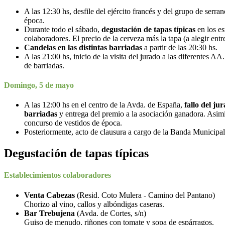
A las 12:30 hs, desfile del ejército francés y del grupo de serr
época.
Durante todo el sábado,
degustación de tapas típicas
en los es
colaboradores. El precio de la cerveza más la tapa (a alegir entre
Candelas en las distintas barriadas
a partir de las 20:30 hs.
A las 21:00 hs, inicio de la visita del jurado a las diferentes A
de barriadas.
Domingo, 5 de mayo
A las 12:00 hs en el centro de la Avda. de España,
fallo del ju
barriadas
y entrega del premio a la asociación ganadora. Asimi
concurso de vestidos de época.
Posteriormente, acto de clausura a cargo de la Banda Municipa
Degustación de tapas típicas
Establecimientos colaboradores
Venta Cabezas
(Resid. Coto Mulera - Camino del Pantano)
Chorizo al vino, callos y albóndigas caseras.
Bar Trebujena
(Avda. de Cortes, s/n)
Guiso de menudo, riñones con tomate y sopa de espárragos.