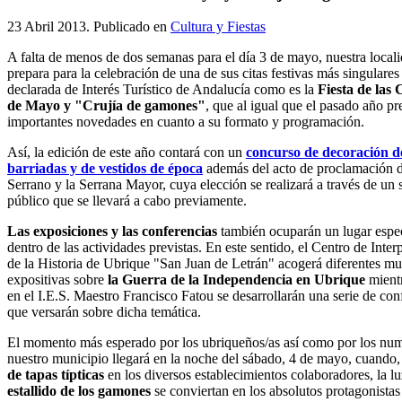
23 Abril 2013
. Publicado en
Cultura y Fiestas
A falta de menos de dos semanas para el día 3 de mayo, nuestra locali
prepara para la celebración de una de sus citas festivas más singulares
declarada de Interés Turístico de Andalucía como es la
Fiesta de las 
de Mayo y "Crujía de gamones"
, que al igual que el pasado año pr
importantes novedades en cuanto a su formato y programación.
Así, la edición de este año contará con un
concurso de decoración d
barriadas y de vestidos de época
además del acto de proclamación d
Serrano y la Serrana Mayor, cuya elección se realizará a través de un 
público que se llevará a cabo previamente.
Las exposiciones y las conferencias
también ocuparán un lugar espe
dentro de las actividades previstas. En este sentido, el Centro de Inter
de la Historia de Ubrique "San Juan de Letrán" acogerá diferentes mu
expositivas sobre
la Guerra de la Independencia en Ubrique
mient
en el I.E.S. Maestro Francisco Fatou se desarrollarán una serie de con
que versarán sobre dicha temática.
El momento más esperado por los ubriqueños/as así como por los nume
nuestro municipio llegará en la noche del sábado, 4 de mayo, cuando,
de tapas típticas
en los diversos establecimientos colaboradores, la l
estallido de los gamones
se conviertan en los absolutos protagonistas