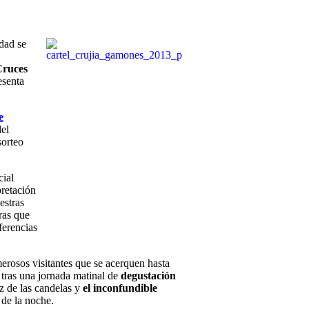
dad se
Cruces
esenta
e
el
sorteo
cial
pretación
estras
ras que
ferencias
rosos visitantes que se acerquen hasta
 tras una jornada matinal de
degustación
uz de las candelas y
el inconfundible
 de la noche.