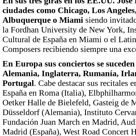
En sus tres giras en los EE.UU. José
ciudades como Chicago, Los Angeles
Albuquerque o Miami
siendo invitad
la Fordhan University de New York, Ins
Cultural de España en Miami o el Lati
Composers recibiendo siempre una excel
En Europa sus conciertos se sucede
Alemania, Inglaterra, Rumanía, Irlan
Portugal
. Cabe destacar sus recitales 
España en Roma (Italia), Elbphilharm
Oetker Halle de Bielefeld, Gasteig de 
Düsseldorf (Alemania), Instituto Cervan
Fundación Juan March en Madrid, Audi
Madrid (España), West Road Concert H