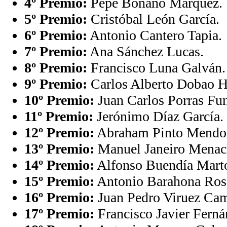
4º Premio:
Pepe Bonaño Márquez.
5º Premio:
Cristóbal León García.
6º Premio:
Antonio Cantero Tapia.
7º Premio:
Ana Sánchez Lucas.
8º Premio:
Francisco Luna Galván.
9º Premio:
Carlos Alberto Dobao H
10º Premio:
Juan Carlos Porras Fun
11º Premio:
Jerónimo Díaz García.
12º Premio:
Abraham Pinto Mendo
13º Premio:
Manuel Janeiro Menac
14º Premio:
Alfonso Buendía Mart
15º Premio:
Antonio Barahona Rosa
16º Premio:
Juan Pedro Viruez Ca
17º Premio:
Francisco Javier Ferná