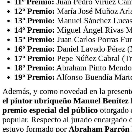
11º Premio:
Juan Pedro Viruez Cam
12º Premio:
María José Muñoz Aria
13º Premio:
Manuel Sánchez Lucas 
14º Premio:
Miguel Ángel Rivas Me
15º Premio:
Juan Carlos Porras Fun
16º Premio:
Daniel Lavado Pérez (
17º Premio:
Pepe Núñez Cabral (Tr
18º Premio:
Abraham Pinto Mendoz
19º Premio:
Alfonso Buendía Martos
Además, y como novedad en la presente
el pintor ubriqueño Manuel Benítez 
premio especial del público
otorgado 
popular. Respecto al jurado encargado de
estuvo formado por
Abraham Parrón 