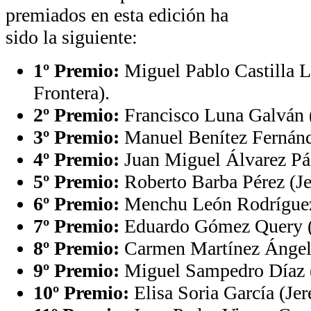
premiados en esta edición ha
sido la siguiente:
1º Premio:
Miguel Pablo Castilla Ló
Frontera).
2º Premio:
Francisco Luna Galván 
3º Premio:
Manuel Benítez Fernánd
4º Premio:
Juan Miguel Álvarez Páe
5º Premio:
Roberto Barba Pérez (Jer
6º Premio:
Menchu León Rodríguez 
7º Premio:
Eduardo Gómez Query (
8º Premio:
Carmen Martínez Ángel 
9º Premio:
Miguel Sampedro Díaz (
10º Premio:
Elisa Soria García (Jere