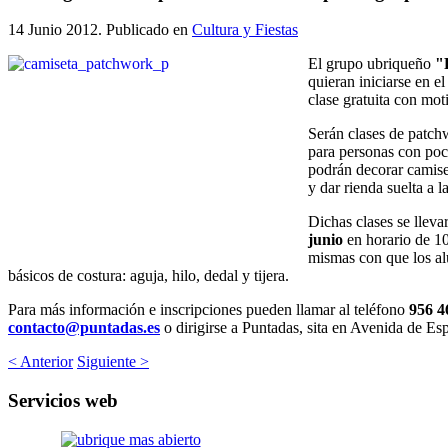
14 Junio 2012
. Publicado en
Cultura y Fiestas
El grupo ubriqueño
"
quieran iniciarse en 
clase gratuita con mot
Serán clases de patchw
para personas con poc
podrán decorar camiset
y dar rienda suelta a l
Dichas clases se lleva
junio
en horario de 10
mismas con que los al
básicos de costura: aguja, hilo, dedal y tijera.
Para más información e inscripciones pueden llamar al teléfono
956 4
contacto@puntadas.es
o dirigirse a Puntadas, sita en Avenida de Esp
< Anterior
Siguiente >
Servicios
web