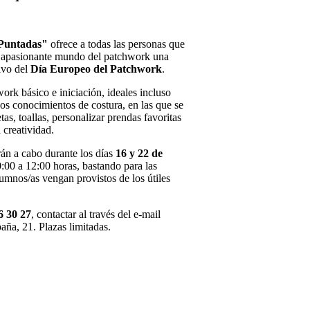
Puntadas"
ofrece a todas las personas que
el apasionante mundo del patchwork una
ivo del
Día Europeo del Patchwork
.
ork básico e iniciación, ideales incluso
os conocimientos de costura, en las que se
as, toallas, personalizar prendas favoritas
a creatividad.
rán a cabo durante los días
16 y 22 de
:00 a 12:00 horas, bastando para las
umnos/as vengan provistos de los útiles
6 30 27
, contactar al través del e-mail
aña, 21. Plazas limitadas.