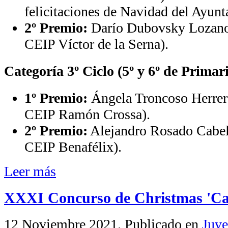
felicitaciones de Navidad del Ayun
2º Premio:
Darío Dubovsky Lozano 
CEIP Víctor de la Serna).
Categoría 3º Ciclo (5º y 6º de Primar
1º Premio:
Ángela Troncoso Herrera
CEIP Ramón Crossa).
2º Premio:
Alejandro Rosado Cabell
CEIP Benafélix).
Leer más
XXXI Concurso de Christmas 'Cas
12 Noviembre 2021
. Publicado en
Juve