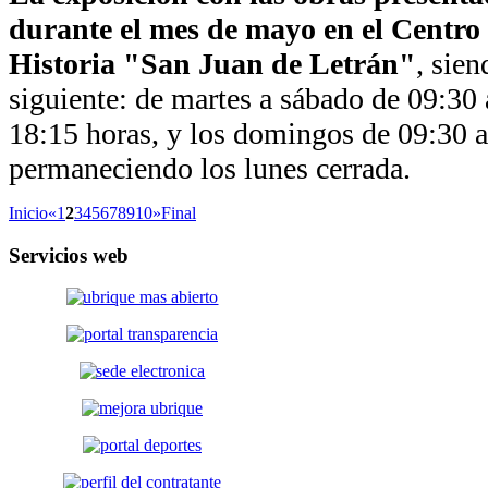
durante el mes de mayo en el Centro 
Historia "San Juan de Letrán"
, sien
siguiente: de martes a sábado de 09:30 
18:15 horas, y los domingos de 09:30 a
permaneciendo los lunes cerrada.
Inicio
«
1
2
3
4
5
6
7
8
9
10
»
Final
Servicios
web