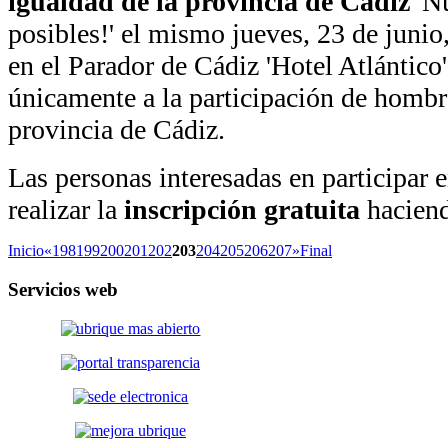
igualdad de la provincia de Cádiz
'Nu
posibles!' el mismo jueves, 23 de junio
en el Parador de Cádiz 'Hotel Atlántico'
únicamente a la participación de hombre
provincia de Cádiz.
Las personas interesadas en participar 
realizar la
inscripción gratuita
haciend
Inicio
«
198
199
200
201
202
203
204
205
206
207
»
Final
Servicios
web