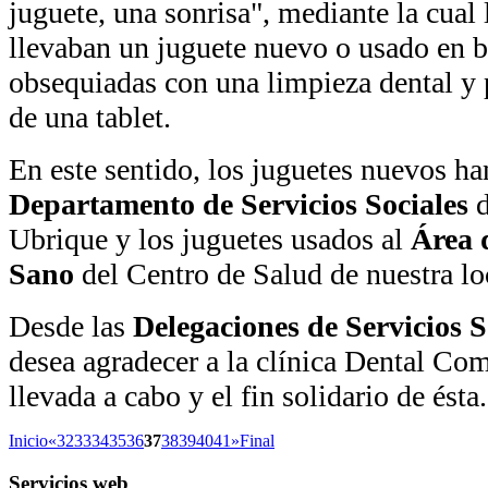
juguete, una sonrisa", mediante la cual
llevaban un juguete nuevo o usado en b
obsequiadas con una limpieza dental y p
de una tablet.
En este sentido, los juguetes nuevos ha
Departamento de Servicios Sociales
d
Ubrique y los juguetes usados al
Área 
Sano
del Centro de Salud de nuestra lo
Desde las
Delegaciones de Servicios S
desea agradecer a la clínica Dental C
llevada a cabo y el fin solidario de ésta.
Inicio
«
32
33
34
35
36
37
38
39
40
41
»
Final
Servicios
web