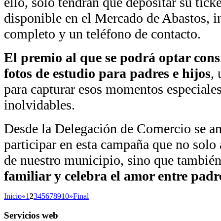
ello, solo tendrán que depositar su tic
disponible en el Mercado de Abastos, 
completo y un teléfono de contacto.
El premio al que se podrá optar cons
fotos de estudio para padres e hijos
,
para capturar esos momentos especiales
inolvidables.
Desde la Delegación de Comercio se an
participar en esta campaña que no solo
de nuestro municipio, sino que tambié
familiar y celebra el amor entre padre
Inicio
«
1
2
3
4
5
6
7
8
9
10
»
Final
Servicios
web