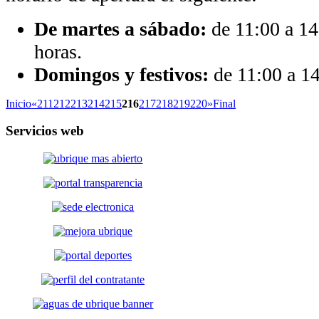
De martes a sábado:
de 11:00 a 14
horas.
Domingos y festivos:
de 11:00 a 14
Inicio
«
211
212
213
214
215
216
217
218
219
220
»
Final
Servicios
web