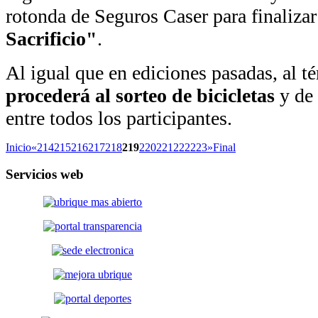
rotonda de Seguros Caser para finalizar
Sacrificio"
.
Al igual que en ediciones pasadas, al t
procederá al sorteo de bicicletas
y de 
entre todos los participantes.
Inicio
«
214
215
216
217
218
219
220
221
222
223
»
Final
Servicios
web