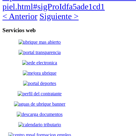
piel.html#sigProIdfa5ade1cd1
< Anterior
Siguiente >
Servicios
web