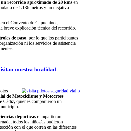
e
un recorrido aproximado de 20 kms
en
mulado de 1.136 metros y un negativo
a en el Convento de Capuchinos,
a breve explicación técnica del recorrido.
troles de paso
, por lo que los participantes
rganización ni los servicios de asistencia
uientes:
sitan nuestra localidad
lotos
al de Motociclismo y Motocross
,
de Cádiz, quienes compartieron un
 municipio.
riencias deportivas
e impartieron
jornada, todos los niños/as pudieron
tección con el que corren en las diferentes