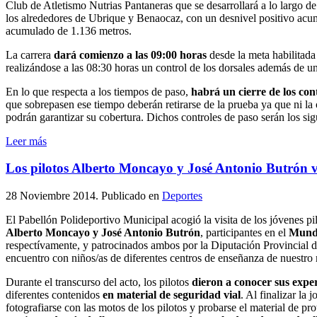
Club de Atletismo Nutrias Pantaneras que se desarrollará a lo largo d
los alrededores de Ubrique y Benaocaz, con un desnivel positivo acu
acumulado de 1.136 metros.
La carrera
dará comienzo a las 09:00 horas
desde la meta habilitad
realizándose a las 08:30 horas un control de los dorsales además de un
En lo que respecta a los tiempos de paso,
habrá un cierre de los con
que sobrepasen ese tiempo deberán retirarse de la prueba ya que ni la o
podrán garantizar su cobertura. Dichos controles de paso serán los sig
Leer más
Los pilotos Alberto Moncayo y José Antonio Butrón vi
28 Noviembre 2014
. Publicado en
Deportes
El Pabellón Polideportivo Municipal acogió la visita de los jóvenes pi
Alberto Moncayo y José Antonio Butrón
, participantes en el
Mundi
respectívamente, y patrocinados ambos por la Diputación Provincial 
encuentro con niños/as de diferentes centros de enseñanza de nuestro
Durante el transcurso del acto, los pilotos
dieron a conocer sus expe
diferentes contenidos
en material de seguridad vial
. Al finalizar la 
fotografiarse con las motos de los pilotos y probarse el material de pro