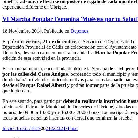
pruebas,
además de llevarse un poster de regalo de cada uno de el
experiencia diferente en Ubrique.
VI Marcha Popular Femenina 'Muévete por tu Salud
18 Noviembre 2014
. Publicado en
Deportes
El próximo
viernes, 21 de diciembre
, el Servicio de Deportes de la
Diputación Provincial de Cádiz en colaboración con el Ayuntamiento 
Deportes, llevará a cabo en nuestra localidad la
Marcha Popular Fem
edición de esta actividad en la provincia.
Esta marcha popular, encuadrada dentro de la Semana de la Mujer y 
por las calles del Casco Antiguo
, bordeando todo el municipio y ter
donde habrá actividades lúdico deportivas para todas las participantes
desde el Parque Rafael Alberti
y podrán formar parte de la prueba 
que lo deseen.
En este sentido, para participar
deberán realizar la inscripción has
oficinas del Patronato Municipal de Deportes de Ubrique, situadas en e
horario de 09:00 a 13:00 y de 16:00 a 20:00 horas. La inscripción es g
todas aquellas personas inscritas con dorsal que terminen la prueba.
Inicio
«
15
16
17
18
19
20
21
22
23
24
»
Final