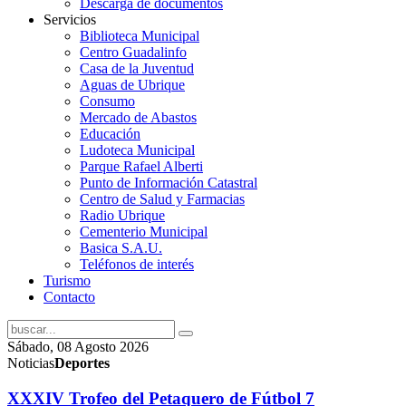
Descarga de documentos
Servicios
Biblioteca Municipal
Centro Guadalinfo
Casa de la Juventud
Aguas de Ubrique
Consumo
Mercado de Abastos
Educación
Ludoteca Municipal
Parque Rafael Alberti
Punto de Información Catastral
Centro de Salud y Farmacias
Radio Ubrique
Cementerio Municipal
Basica S.A.U.
Teléfonos de interés
Turismo
Contacto
Sábado, 08 Agosto 2026
Noticias
Deportes
XXXIV Trofeo del Petaquero de Fútbol 7