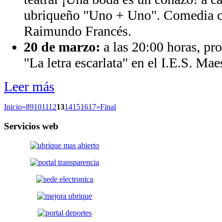
ubriqueño "Uno + Uno". Comedia co
Raimundo Francés.
20 de marzo:
a las 20:00 horas, pro
"La letra escarlata" en el I.E.S. Ma
Leer más
Inicio
«
8
9
10
11
12
13
14
15
16
17
»
Final
Servicios
web