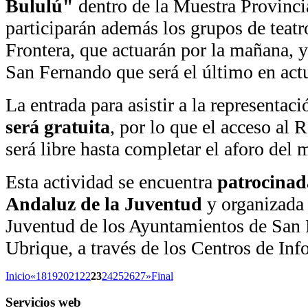
Bululú"
dentro de la Muestra Provincia
participarán además los grupos de teatr
Frontera, que actuarán por la mañana, y
San Fernando que será el último en actu
La entrada para asistir a la representaci
será gratuita
, por lo que el acceso al 
será libre hasta completar el aforo del
Esta actividad se encuentra
patrocinada
Andaluz de la Juventud
y organizada 
Juventud de los Ayuntamientos de San 
Ubrique, a través de los Centros de Inf
Inicio
«
18
19
20
21
22
23
24
25
26
27
»
Final
Servicios
web