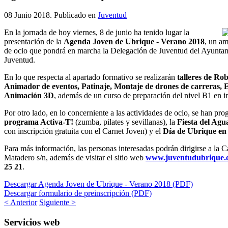
08 Junio 2018
. Publicado en
Juventud
En la jornada de hoy viernes, 8 de junio ha tenido lugar la
presentación de la
Agenda Joven de Ubrique - Verano 2018
, un am
de ocio que pondrá en marcha la Delegación de Juventud del Ayuntami
Juventud.
En lo que respecta al apartado formativo se realizarán
talleres de Ro
Animador de eventos, Patinaje, Montaje de drones de carreras, E
Animación 3D
, además de un curso de preparación del nivel B1 en in
Por otro lado, en lo concerniente a las actividades de ocio, se han pr
programa Activa-T!
(zumba, pilates y sevillanas), la
Fiesta del Agu
con inscripción gratuita con el Carnet Joven) y el
Día de Ubrique en 
Para más información, las personas interesadas podrán dirigirse a la C
Matadero s/n, además de visitar el sitio web
www.juventudubrique.
25 21
.
Descargar Agenda Joven de Ubrique - Verano 2018 (PDF)
Descargar formulario de preinscripción (PDF)
< Anterior
Siguiente >
Servicios
web