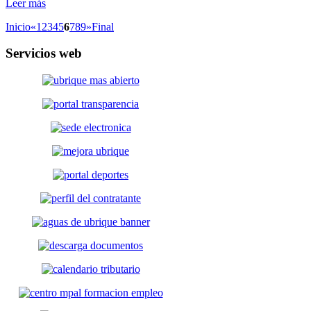
Leer más
Inicio
«
1
2
3
4
5
6
7
8
9
»
Final
Servicios
web