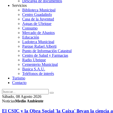
Descarga de documentos
Servicios
Biblioteca Municipal
Centro Guadalinfo
Casa de la Juventud
Aguas de Ubrique
Consumo
Mercado de Abastos
Educación
Ludoteca Municipal
Parque Rafael Alberti
Punto de Información Catastral
Centro de Salud y Farmacias
Radio Ubrique
Cementerio Municipal
Basica S.A.U.
Teléfonos de interés
Turismo
Contacto
Sábado, 08 Agosto 2026
Noticias
Medio Ambiente
El CSIC y la Obra Social 'la Caixa' llevan la ciencia 