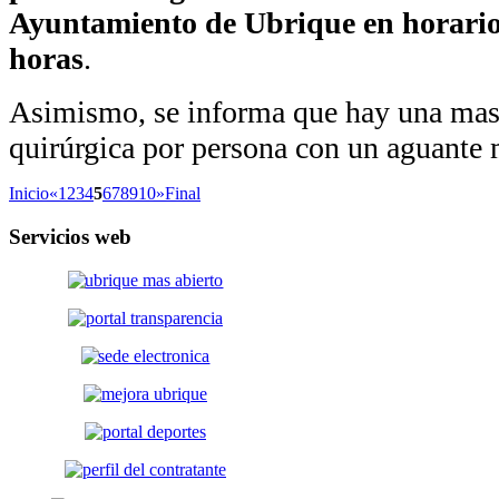
Ayuntamiento de Ubrique en horario
horas
.
Asimismo, se informa que hay una masc
quirúrgica por persona con un aguante
Inicio
«
1
2
3
4
5
6
7
8
9
10
»
Final
Servicios
web